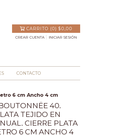
CARRITO
(
0
)
$0,00
CREAR CUENTA
INICIAR SESIÓN
ES
CONTACTO
ámetro 6 cm Ancho 4 cm
BOUTONNËE 40.
PLATA TEJIDO EN
NUAL. CIERRE PLATA
ETRO 6 CM ANCHO 4