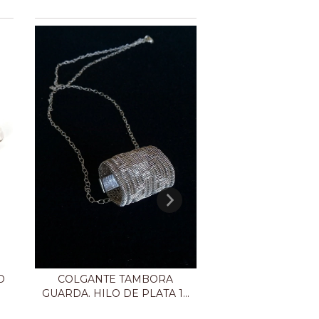
COLGANTE TAMBORA
O
COLGANTE T
GUARDA. HILO DE PLATA 1...
BOUTONNÉE. H
PLAT...