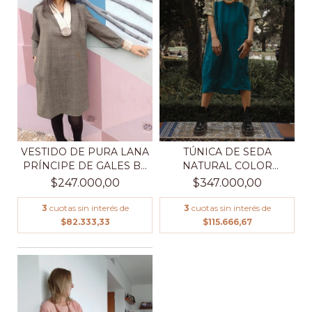
VESTIDO DE PURA LANA
TÚNICA DE SEDA
PRÍNCIPE DE GALES B...
NATURAL COLOR
VERDE JADE,...
$247.000,00
$347.000,00
3
cuotas sin interés de
3
cuotas sin interés de
$82.333,33
$115.666,67