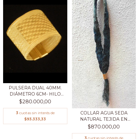
PULSERA DUAL 40MM.
DIÁMETRO 6CM- HILO
DE...
$280.000,00
COLLAR AGUA SEDA
3
cuotas sin interés de
NATURAL TEJIDA EN
$93.333,33
TELAR...
$870.000,00
3
cuotas sin interés de